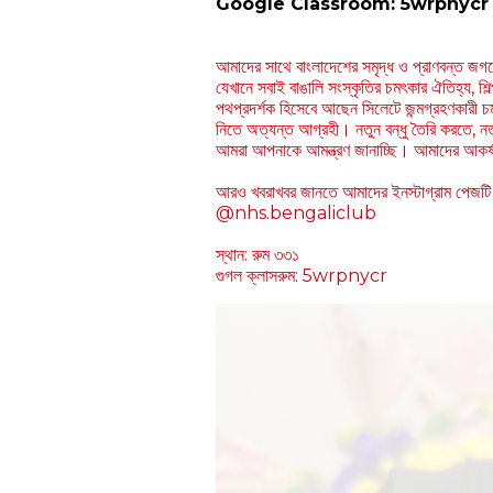
Google Classroom: 5wrpnycr
আমাদের সাথে বাংলাদেশের সমৃদ্ধ ও প্রাণবন্ত জগত
যেখানে সবাই বাঙালি সংস্কৃতির চমৎকার ঐতিহ্য, 
পথপ্রদর্শক হিসেবে আছেন সিলেটে জন্মগ্রহণকারী চম
নিতে অত্যন্ত আগ্রহী। নতুন বন্ধু তৈরি করতে, 
আমরা আপনাকে আমন্ত্রণ জানাচ্ছি। আমাদের আকর্
আরও খবরাখবর জানতে আমাদের ইনস্টাগ্রাম পেজটি
@nhs.bengaliclub
স্থান: রুম ৩৩১
গুগল ক্লাসরুম: 5wrpnycr