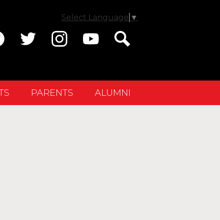
Select Language
▼
ial
dia
cebook
Twitter
Instagram
YouTube
Search
ader
TS
PARENTS
ALUMNI